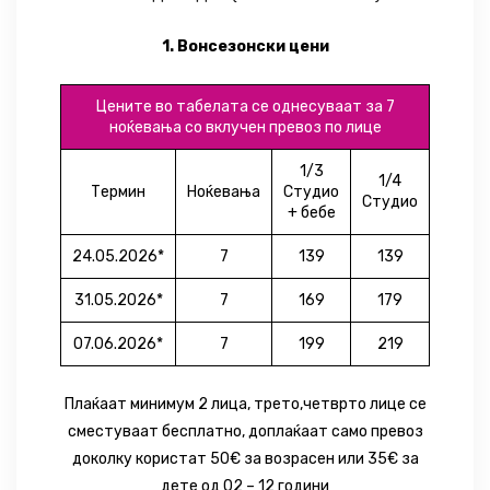
1. Вонсезонски цени
Цените во табелата се однесуваат за 7
ноќевања со вклучен превоз по лице
1/3
1/4
Термин
Ноќевања
Студио
Студио
+ бебе
24.05.2026*
7
139
139
31.05.2026*
7
169
179
07.06.2026*
7
199
219
Плаќаат минимум 2 лица, трето,четврто лице се
сместуваат бесплатно, доплаќаат само превоз
доколку користат 50€ за возрасен или 35€ за
дете од 02 – 12 години