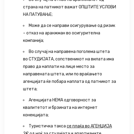
страна на патникот важат ОПШТИТЕ УСЛОВИ
НА ПАТУВАЊЕ;
Може да се направи осигурување од ризик
– отказ на аранжман во осигурителна
компанија;
Во случај на направена поголема штета
во СТУДИЈАТА, сопственикот на вилата има
право да наплати на лице место за
направената штета, или по враќањето
агенцијата ќе побара наплата од патникот за
штета;
Агенцијата НЕМА одговорност за
квалитетот и брзината на интернет
конекцијата;
Туристичка такса
се плаќа во АГЕНЦИЈА
2€
од ноќ за студијата и апартманите