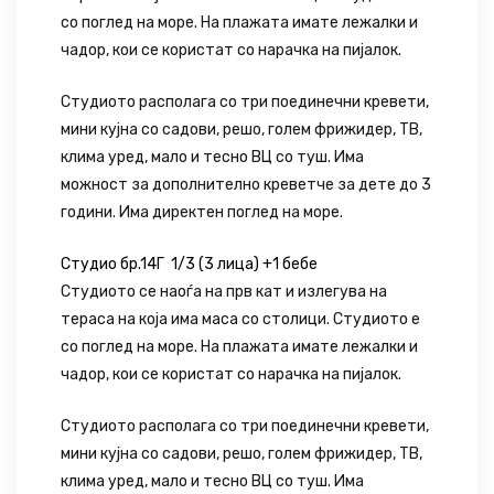
со поглед на море. На плажата имате лежалки и
чадор, кои се користат со нарачка на пијалок.
Студиото располага со три поединечни кревети,
мини кујна со садови, решо, голем фрижидер, ТВ,
клима уред, мало и тесно ВЦ со туш. Има
можност за дополнително креветче за дете до 3
години. Има директен поглед на море.
Студио бр.14Г 1/3 (3 лица) +1 бебе
Студиото се наоѓа на прв кат и излегува на
тераса на која има маса со столици. Студиото е
со поглед на море. На плажата имате лежалки и
чадор, кои се користат со нарачка на пијалок.
Студиото располага со три поединечни кревети,
мини кујна со садови, решо, голем фрижидер, ТВ,
клима уред, мало и тесно ВЦ со туш. Има