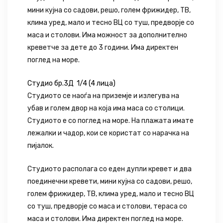
мини кујна со садови, решо, голем фрижидер, ТВ,
клима уред, мало и тесно ВЦ со туш, предворје со
маса и столови. Има можност за дополнително
креветче за дете до 3 години. Има директен
поглед на море.
Студио бр.3Д 1/4 (4 лица)
Студиото се наоѓа на приземје и излегува на
убав и голем двор на која има маса со столици.
Студиото е со поглед на море. На плажата имате
лежалки и чадор, кои се користат со нарачка на
пијалок.
Студиото располага со еден дупли кревет и два
поединечни кревети, мини кујна со садови, решо,
голем фрижидер, ТВ, клима уред, мало и тесно ВЦ
со туш, предворје со маса и столови, тераса со
маса и столови. Има директен поглед на море.