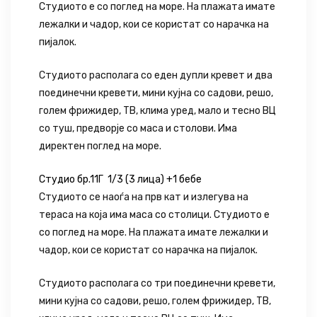
Студиото е со поглед на море. На плажата имате
лежалки и чадор, кои се користат со нарачка на
пијалок.
Студиото располага со еден дупли кревет и два
поединечни кревети, мини кујна со садови, решо,
голем фрижидер, ТВ, клима уред, мало и тесно ВЦ
со туш, предворје со маса и столови. Има
директен поглед на море.
Студио бр.11Г 1/3 (3 лица) +1 бебе
Студиото се наоѓа на прв кат и излегува на
тераса на која има маса со столици. Студиото е
со поглед на море. На плажата имате лежалки и
чадор, кои се користат со нарачка на пијалок.
Студиото располага со три поединечни кревети,
мини кујна со садови, решо, голем фрижидер, ТВ,