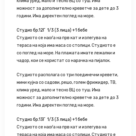
клима уред, мало и тесно ВЦ со туш. Има
можност за дополнително креветче за дете до 3
години. Има директен поглед на море.
Студио бр.12Г 1/3 (3 лица) +1 бебе
Студиото се наоѓа на прв кат и излегува на
тераса на која има маса со столици. Студиото е
со поглед на море. На плажата имате лежалки и
чадор, кои се користат со нарачка на пијалок.
Студиото располага со три поединечни кревети,
мини кујна со садови, решо, голем фрижидер, ТВ,
клима уред, мало и тесно ВЦ со туш. Има
можност за дополнително креветче за дете до 3
години. Има директен поглед на море.
Студио бр.13Г 1/3 (3 лица) +1 бебе
Студиото се наоѓа на прв кат и излегува на
тераса на која има маса со столици. Студиото е