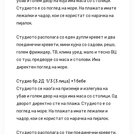
убав и голем двор на која има маса со столици.
Студиото е со поглед на море. На плажата имате
лежалки и чадор, кои се користат со нарачка на
пијалок.
Студиото располага со еден дупли кревет и два
поединечни кревети, мини кујна со садови, решо,
голем фрижидер, ТВ, клима уред, мало и тесно ВЦ
со туш, предворје со маса и столови. Има
директен поглед на море.
Студио бр.2Д 1/3 (3 лица) +1 бебе
Студиото се наоѓа на приземје и излегува на
убав и голем двор на која има маса со столици. Од
дворот директно сте на плажа. Студиото е со
поглед на море. На плажата имате лежалки и
чадор, кои се користат со нарачка на пијалок.
Студиото располага со три поединечни кревети,