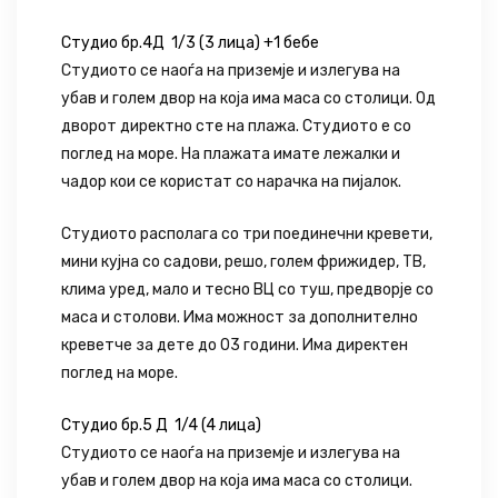
Студио бр.4Д 1/3 (3 лица) +1 бебе
Студиото се наоѓа на приземје и излегува на
убав и голем двор на која има маса со столици. Од
дворот директно сте на плажа. Студиото е со
поглед на море. На плажата имате лежалки и
чадор кои се користат со нарачка на пијалок.
Студиото располага со три поединечни кревети,
мини кујна со садови, решо, голем фрижидер, ТВ,
клима уред, мало и тесно ВЦ со туш, предворје со
маса и столови. Има можност за дополнително
креветче за дете до 03 години. Има директен
поглед на море.
Студио бр.5 Д 1/4 (4 лица)
Студиото се наоѓа на приземје и излегува на
убав и голем двор на која има маса со столици.