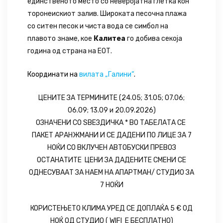
единственото место со неверојатна глетка кон
торонеискиот залив. Широката песочна плажа
со ситен песок и чиста вода се симбол на
плавото знаме, кое
Калитеа
го добива секоја
година од страна на ЕОТ.
Координати на
вилата „Галини“
.
ЦЕНИТЕ ЗА ТЕРМИНИТЕ (24.05; 31.05; 07.06;
06.09; 13.09 и 20.09.2026)
ОЗНАЧЕНИ СО ЅВЕЗДИЧКА * ВО ТАБЕЛАТА СЕ
ПАКЕТ АРАНЖМАНИ И СЕ ДАДЕНИ ПО ЛИЦЕ ЗА 7
НОЌИ СО ВКЛУЧЕН АВТОБУСКИ ПРЕВОЗ
ОСТАНАТИТЕ ЦЕНИ ЗА ДАДЕНИТЕ СМЕНИ СЕ
ОДНЕСУВААТ ЗА НАЕМ НА АПАРТМАН/ СТУДИО ЗА
7 НОЌИ
КОРИСТЕЊЕТО КЛИМА УРЕД СЕ ДОПЛАЌА 5 € ОД
НОЌ ОД СТУДИО ( WIFI Е БЕСПЛАТНО)