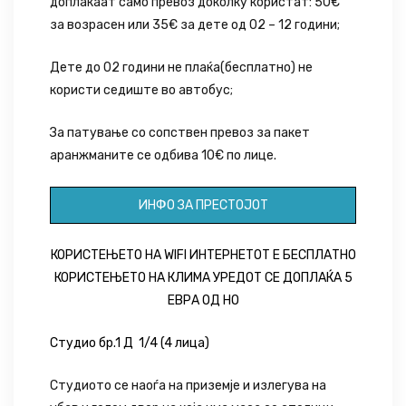
доплаќаат само превоз доколку користат: 50€
за возрасен или 35€ за дете од 02 – 12 години;
Дете до 02 години не плаќа(бесплатно) не
користи седиште во автобус;
За патување со сопствен превоз за пакет
аранжманите се одбива 10€ по лице.
ИНФО ЗА ПРЕСТОЈОТ
КОРИСТЕЊЕТО НА WIFI ИНТЕРНЕТОТ Е БЕСПЛАТНО
КОРИСТЕЊЕТО НА КЛИМА УРЕДОТ СЕ ДОПЛАЌА 5
ЕВРА ОД НО
Студио бр.1 Д 1/4 (4 лица)
Студиото се наоѓа на приземје и излегува на