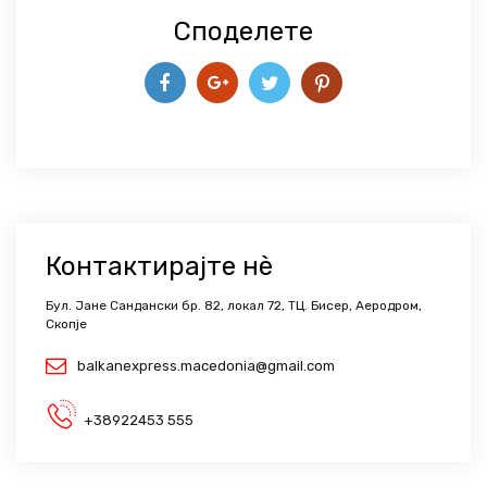
Споделете
Контактирајте нѐ
Бул. Јане Сандански бр. 82, локал 72, ТЦ. Бисер, Аеродром,
Скопје
balkanexpress.macedonia@gmail.com
+38922453 555