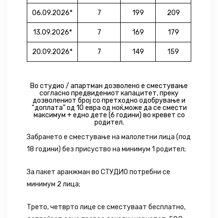
06.09.2026*
7
199
209
13.09.2026*
7
169
179
20.09.2026*
7
149
159
Во студио / апартман дозволено е сместување
согласно предвидениот капацитет, преку
дозволениот број со
претходно одобрување и
“доплата” од 10 евра од ноќ,може да се смести
максимум + едно дете (6 години) во кревет со
родител.
Забрането е сместување на малолетни лица (под
18 години) без присуство на минимум 1 родител;
За пакет аранжман во СТУДИО потребни се
минимум 2 лица;
Трето, четврто лице се сместуваат бесплатно,