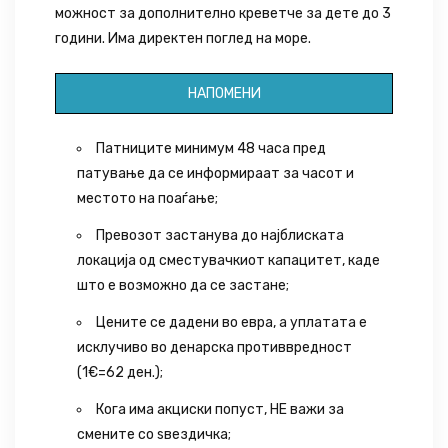
можност за дополнително креветче за дете до 3
години. Има директен поглед на море.
НАПОМЕНИ
Патниците минимум 48 часа пред
патување да се информираат за часот и
местото на поаѓање;
Превозот застанува до најблиската
локација од сместувачкиот капацитет, каде
што е возможно да се застане;
Цените се дадени во евра, а уплатата е
исклучиво во денарска противвредност
(1€=62 ден.);
Кога има акциски попуст, НЕ важи за
смените со ѕвездичка;