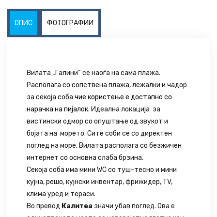
ОПИС
ФОТОГРАФИИ
Вилата „Галини“ се наоѓа на сама плажа.
Располага со сопствена плажа, лежалки и чадор
за секоја соба
чие користење е достапно со
нарачка на пијалок
. Идеална локација за
вистински одмор со опуштање од звукот и
бојата на морето. Сите соби се со директен
поглед на море. Вилата располага со безжичен
интернет со основна слаба брзина.
Секоја соба има мини WC со туш-тесно и мини
кујна, решо, кујнски инвентар, фрижидер, TV,
клима уред и тераси.
Во превод
Калитеа
значи убав поглед. Ова е