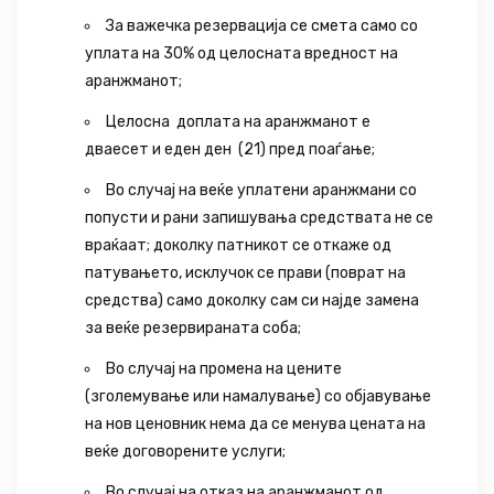
За важечка резервација се смета само со
уплата на 30% од целосната вредност на
аранжманот;
Целосна доплата на аранжманот е
дваесет и еден ден (21) пред поаѓање;
Во случај на веќе уплатени аранжмани со
попусти и рани запишувања средствата не се
враќаат; доколку патникот се откаже од
патувањето, исклучок се прави (поврат на
средства) само доколку сам си најде замена
за веќе резервираната соба;
Во случај на промена на цените
(зголемување или намалување) со објавување
на нов ценовник нема да се менува цената на
веќе договорените услуги;
Во случај на отказ на аранжманот од