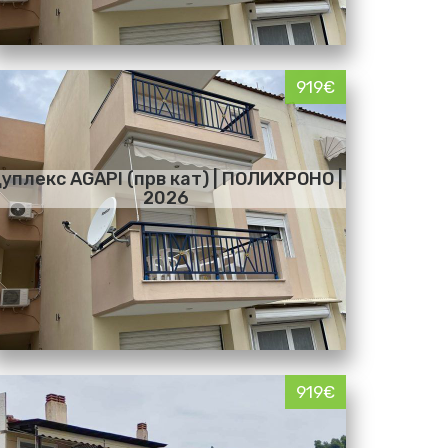
919€
уплекс AGAPI (прв кат) | ПОЛИХРОНО |
2026
919€