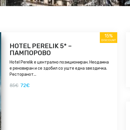
15%
DISCOUNT
HOTEL PERELIK 5* –
ПАМПОРОВО
Hotel Perelik е централно позициониран. Неодамна
е реновиран и се здобил со уште една ѕвездичка.
Ресторанот...
72€
85€