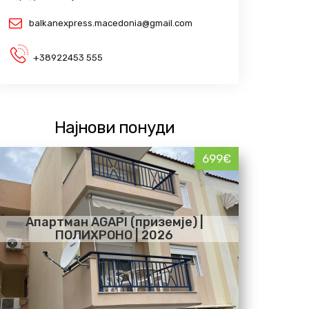
balkanexpress.macedonia@gmail.com
+38922453 555
Најнови понуди
699€
Апартман AGAPI (приземје) |
ПОЛИХРОНО | 2026