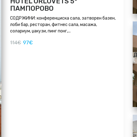
HOTEL ORLOVETS 5*
ПАМПОРОВО
СОДРЖИНИ: конференциска сала, затворен базен,
лоби бар, ресторан, фитнес сала, масажа,
солариум, џакузи, пинг понг,...
97€
114€
Д