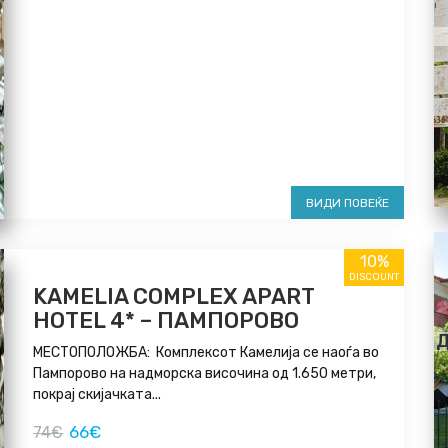
ВИДИ ПОВЕЌЕ
10%
DISCOUNT
KAMELIA COMPLEX APART
HOTEL 4* – ПАМПОРОВО
Д
МЕСТОПОЛОЖБА: Комплексот Камелија се наоѓа во
Пампорово на надморска височина од 1.650 метри,
покрај скијачката...
66€
74€