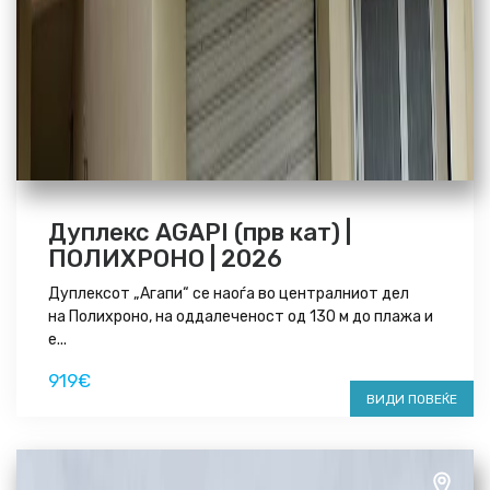
Дуплекс AGAPI (прв кат) |
ПОЛИХРОНО | 2026
Дуплексот „Агапи“ се наоѓа во централниот дел
на Полихроно, на оддалеченост од 130 м до плажа и
е...
919€
ВИДИ ПОВЕЌЕ