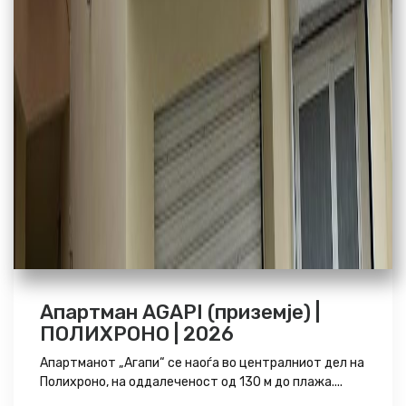
Апартман AGAPI (приземје) |
ПОЛИХРОНО | 2026
Апартманот „Агапи“ се наоѓа во централниот дел на
Полихроно, на оддалеченост од 130 м до плажа....