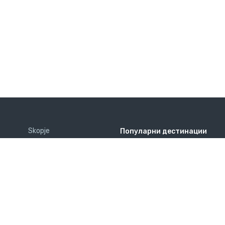
Skopje
Популарни дестинации
ГРЦИЈА – АПАРТМАНИ
АНТАЛИЈА ЧАРТЕР ПРОГРАМА
13
СРБИЈА
light intensity drizzle
БУГАРИЈА
Now
05
08
11
АЛБАНИЈА