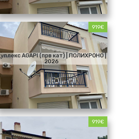
919€
уплекс AGAPI (прв кат) | ПОЛИХРОНО |
2026
919€