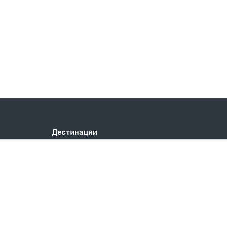
Дестинации
БУГАРИЈА
БУГАРИЈА – ЗИMA
ГРЦИЈА - ХОТЕЛИ
ГРЦИЈА – АПАРТМАНИ
ЗИМА
КАСАНДРА
ЛЕТО
ЛЕТО 2026 РАН БУКИНГ
ОСТРОВИ