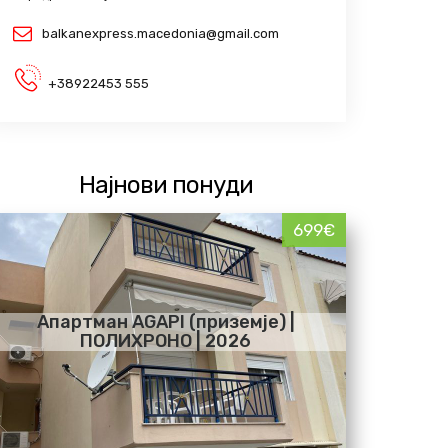
balkanexpress.macedonia@gmail.com
+38922453 555
Најнови понуди
699€
Апартман AGAPI (приземје) |
ПОЛИХРОНО | 2026