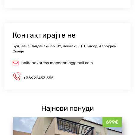
Контактирајте не
Бул. Јане Сандански бр. 82, локал 65, ТЦ. Бисер, Аеродром,
Скопје
balkanexpress.macedonia@gmail.com
+38922453 555
Најнови понуди
699€