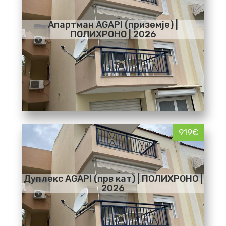
Апартман AGAPI (приземје) |
ПОЛИХРОНО | 2026
919€
Дуплекс AGAPI (прв кат) | ПОЛИХРОНО |
2026