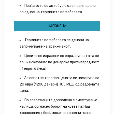
Поаѓањето со автобус е еден ден порано
во однос на термините во табелата
НАПОМЕНИ
Термините во табелата се денови на
започнување на аранжманот.
Цените се изразени во евра, а уплатата се
врши исклучиво во денарска противвредност
( 1 евро=62мкд)
За сопствен превоз цената се намалува за
20 евра (1200 денари) ПО ЛИЦЕ, од редовната
цена.
Во апартманите дозволено е сместување
на лица, согласно бројот на кревети. Над
дозволениот број, може на дополнително