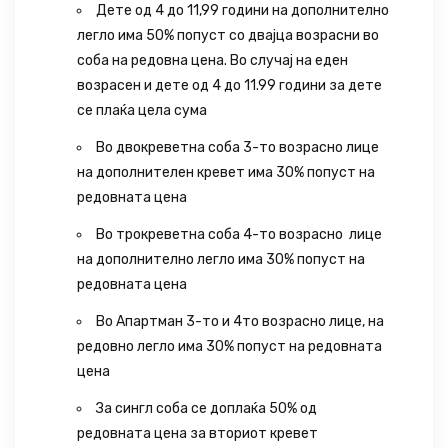
Дете од 4 до 11,99 години на дополнително
легло има 50% попуст со двајца возрасни во
соба на редовна цена. Во случај на еден
возрасен и дете од 4 до 11.99 години за дете
се плаќа цела сума
Во двокреветна соба 3-то возрасно лице
на дополнителен кревет има 30% попуст на
редовната цена
Во трокреветна соба 4-то возрасно лице
на дополнително легло има 30% попуст на
редовната цена
Во Апартман 3-то и 4то возрасно лице, на
редовно легло има 30% попуст на редовната
цена
За сингл соба се доплаќа 50% од
редовната цена за вториот кревет