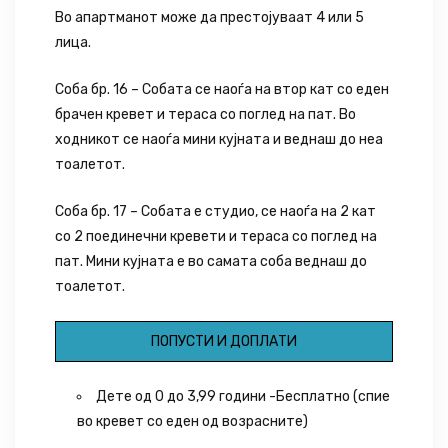
Во апартманот може да престојуваат 4 или 5
лица.
Соба бр. 16 – Собата се наоѓа на втор кат со еден
брачен кревет и тераса со поглед на пат. Во
ходникот се наоѓа мини кујната и веднаш до неа
тоалетот.
Соба бр. 17 – Собата е студио, се наоѓа на 2 кат
со 2 поединечни кревети и тераса со поглед на
пат. Мини кујната е во самата соба веднаш до
тоалетот.
ПОПУСТИ И ДОПЛАТИ
Дете од 0 до 3,99 години -Бесплатно (спие
во кревет со еден од возрасните)