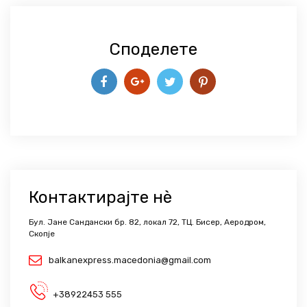
Споделете
Контактирајте нѐ
Бул. Јане Сандански бр. 82, локал 72, ТЦ. Бисер, Аеродром,
Скопје
balkanexpress.macedonia@gmail.com
+38922453 555