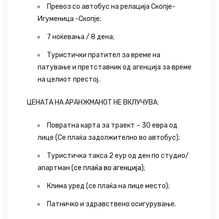
Превоз со автобус на релација Скопје-
Игуменица -Скопје;
7 ноќевања / 8 дена;
Туристички пратител за време на
патување и претставник од агенција за време
на целиот престој.
ЦЕНАТА НА АРАНЖМАНОТ НЕ ВКЛУЧУВА:
Повратна карта за траект – 30 евра од
лице (Се плаќа задолжително во автобус);
Туристичка такса 2 еур од ден по студио/
апартман (
се плаќа во агенција
);
Клима уред (се плаќа на лице место);
Патничко и здравствено осигурување.