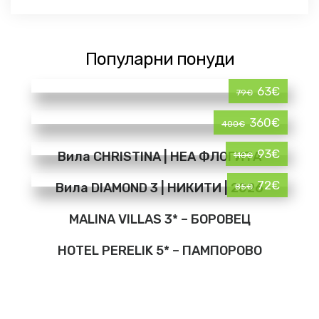
Популарни понуди
63€
79€
360€
400€
93€
Вила CHRISTINA | НЕА ФЛОГИТА
110€
72€
Вила DIAMOND 3 | НИКИТИ | 2026
85€
MALINA VILLAS 3* – БОРОВЕЦ
HOTEL PERELIK 5* – ПАМПОРОВО