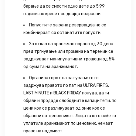
барање да се смести едно дете до 5.99
години, во кревет со двајца возрасни.
Попустите за рана резервација не се
комбинираат со останатите попусти.
За отказ на аранжман порано од 30 дена
пред тргнување или промена на теремин се
задржуваат манипулативни трошоци од 5%
од сумата на аранжманот.
Организаторот на патувањето го
задржува правото по пат на ULTRA FIRTS,
LAST MINUTE и BLACK FRIDAY понуда, да ги
објави и продаде слободните капацитети, по
цени кои се разликуваат од оние кое се
објавени во ценовникот. Лицата што веќе го
уплатиле аранжманот по ценовник, немаат
право на надомест.