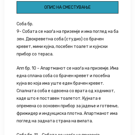
ОПИС НА СМЕСТУВАЊЕ
Соба бр.
9- Собата се наоѓа на приземје и има поглед на ба
зен. Двокреветна соба (студио) со брачен
кревет, мини кујна, посебен тоалет и кујнски
прибор со тераса.
Апп бр. 10 – Апартманот се наоѓа на приземје. Има
една сплана соба со брачен кревет и посебна
кујна во која има уште еден брачен кревет.
Спалната соба е одвоена со врата од ходникот,
каде што е поставен тоалетот. Кујната е
опремена со основен прибор за јадење и готвење,
фрижидер и индукциска плотна. Апартманот има
поглед на задната страна на вилата.