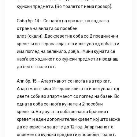
кујнски предмети. (Во тоалетот нема прозор).
Соба бр. 14 – Се наоѓа на прв кат, на задната
страна на вилата со посебен
влез (скали). Двокреветна соба со 2 поединечни
кревети со тераса која што излегува од собата и
има поглед на зеленило, дрвја… Мини кујната се
наоѓа во ходникот со кујнски предмети и веднаш
до неа е тоалетот.
Апп бр. 15 – Апартманот се наоѓа на втор кат.
Апартманот има 2 тераси кои што излегуваат од
двете соби во апартманот со поглед на базен. Во
едната соба се наоѓа кујната и 2 посебни
кревети. Во другата соба се наоѓа брачниот
кревет и еден дополнителен кревет кој што може
да се користи за дете до 12 год. Апартманот е
опремен со кујнски предмети и посебен тоалет.