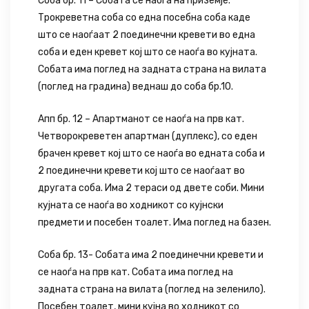
Соба бр. 11 – Собата се наоѓа на приземје.
Трокреветна соба со една посебна соба каде
што се наоѓаат 2 поединечни кревети во една
соба и еден кревет кој што се наоѓа во кујната.
Собата има поглед на задната страна на вилата
(поглед на градина) веднаш до соба бр.10.
Апп бр. 12 – Апартманот се наоѓа на прв кат.
Четворокреветен апартман (дуплекс), со еден
брачен кревет кој што се наоѓа во едната соба и
2 поединечни кревети кој што се наоѓаат во
другата соба. Има 2 тераси од двете соби. Мини
кујната се наоѓа во ходникот со кујнски
предмети и посебен тоалет. Има поглед на базен.
Соба бр. 13- Собата има 2 поединечни кревети и
се наоѓа на прв кат. Собата има поглед на
задната страна на вилата (поглед на зеленило).
Посебен тоалет, мини кујна во ходникот со