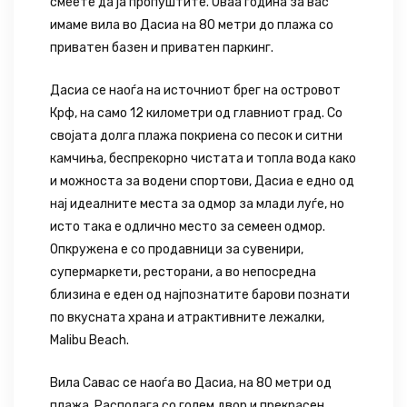
смеете да ја пропуштите. Оваа година за вас
имаме вила во Дасиа на 80 метри до плажа со
приватен базен и приватен паркинг.
Дасиа се наоѓа на источниот брег на островот
Крф, на само 12 километри од главниот град. Со
својата долга плажа покриена со песок и ситни
камчиња, беспрекорно чистата и топла вода како
и можноста за водени спортови, Дасиа е едно од
нај идеалните места за одмор за млади луѓе, но
исто така е одлично место за семеен одмор.
Опкружена е со продавници за сувенири,
супермаркети, ресторани, а во непосредна
близина е еден од најпознатите барови познати
по вкусната храна и атрактивните лежалки,
Malibu Beach.
Вила Савас се наоѓа во Дасиа, на 80 метри од
плажа. Располага со голем двор и прекрасен