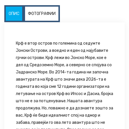
ОПИС
ФОТОГРАФИИ
Крф e втор остров по големина од седумте
Јонски Острови, а воедно и еден од најубавите
грчки острови. Крф лежи во Јонско Море, кое е
дел од Средоземно Море, а северно се спојува со
Јадранско Море. Во 2014-та година ни започна
авантурата на Крф што значи дека 2026-та е
годината во која сме 12 години организатори на
летување на остров Крф во Ипсос и Дасиа, бројка
што не е за потценување. Нашата авантура
продолжува. Но, поважно е да дознаете зошто за
вас, Крф ќе биде идеалниот спој на одмор и
забава, правејќи го ова лето авантура што не