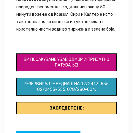
природен феномен кој е оддалечен околу 50
минути возење од Ксамил. Сири и Калтер е исто
така познат како сино око и тука ве чекаат
кристално чисти води во тиркизна и зелена боја.
ID048
ВИ ПОСАКУВАМЕ УБАВ ОДМОР И ПРИЈАТНО
ПАТУВАЊЕ!
РЕЗЕРВИРАЈТЕ ВЕДНАШ НА 02/2443-555,
02/2453-555, 078/280-004.
ЗАСЛЕДЕТЕ НЀ: