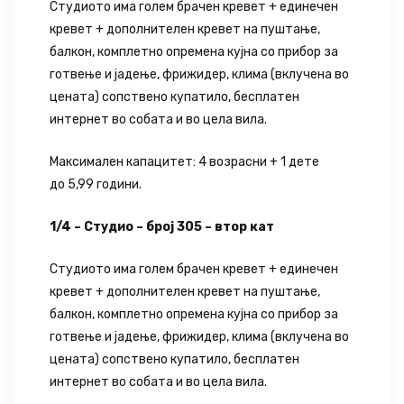
Студиото има голем брачен кревет + единечен
кревет + дополнителен кревет на пуштање,
балкон, комплетно опремена кујна со прибор за
готвење и јадење, фрижидер, клима (вклучена во
цената) сопствено купатило, бесплатен
интернет во собата и во цела вила.
Максимален капацитет: 4 возрасни + 1 дете
до 5,99 години.
1/4 – Студио – број 305 – втор кат
Студиото има голем брачен кревет + единечен
кревет + дополнителен кревет на пуштање,
балкон, комплетно опремена кујна со прибор за
готвење и јадење, фрижидер, клима (вклучена во
цената) сопствено купатило, бесплатен
интернет во собата и во цела вила.