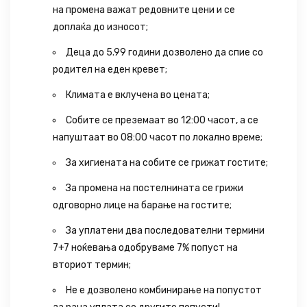
на промена важат редовните цени и се
доплаќа до износот;
Деца до 5.99 години дозволено да спие со
родител на еден кревет;
Климата е вклучена во цената;
Собите се преземаат во 12:00 часот, а се
напуштаат во 08:00 часот по локално време;
За хигиената на собите се грижат гостите;
За промена на постелнината се грижи
одговорно лице на барање на гостите;
За уплатени два последователни термини
7+7 ноќевања одобруваме 7% попуст на
вториот термин;
Не е дозволено комбинирање на попустот