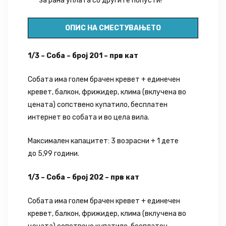
за рана уплата со другите попусти!
ОПИС НА СМЕСТУВАЊЕТО
1/3 – Соба – број 201 – прв кат
Собата има голем брачен кревет + единечен
кревет, балкон, фрижидер, клима (вклучена во
цената) сопствено купатило, бесплатен
интернет во собата и во цела вила.
Максимален капацитет: 3 возрасни + 1 дете
до 5,99 години.
1/3 – Соба – број 202 – прв кат
Собата има голем брачен кревет + единечен
кревет, балкон, фрижидер, клима (вклучена во