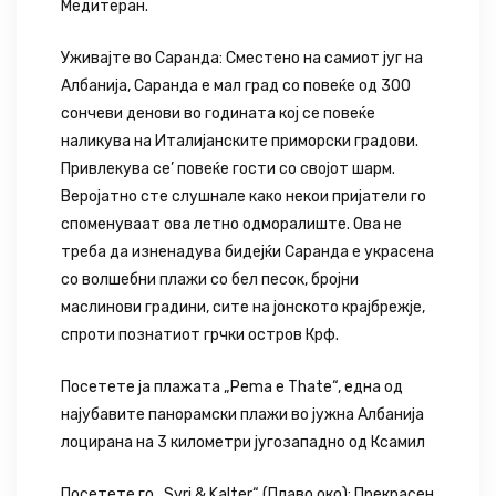
Медитеран.
Уживајте во Саранда: Сместено на самиот југ на
Албанија, Саранда е мал град со повеќе од 300
сончеви денови во годината кој се повеќе
наликува на Италијанските приморски градови.
Привлекува се’ повеќе гости со својот шарм.
Веројатно сте слушнале како некои пријатели го
споменуваат ова летно одморалиште. Ова не
треба да изненадува бидејќи Саранда е украсена
со волшебни плажи со бел песок, бројни
маслинови градини, сите на јонското крајбрежје,
спроти познатиот грчки остров Крф.
Посетете ја плажата „Pema e Тhate“, една од
најубавите панорамски плажи во јужна Албанија
лоцирана на 3 километри југозападно од Ксамил
Посетете го „Syri & Kalter“ (Плаво око): Прекрасен