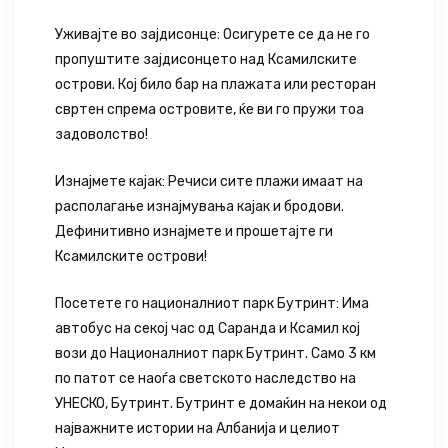
Уживајте во зајдисонце: Осигурете се да не го
пропуштите зајдисонцето над Ксамилските
острови. Кој било бар на плажата или ресторан
свртен спрема островите, ќе ви го пружи тоа
задоволство!
Изнајмете кајак: Речиси сите плажи имаат на
располагање изнајмувања кајак и бродови.
Дефинитивно изнајмете и прошетајте ги
Ксамилските острови!
Посетете го националниот парк Бутринт: Има
автобус на секој час од Саранда и Ксамил кој
вози до Националниот парк Бутринт. Само 3 км
по патот се наоѓа светското наследство на
УНЕСКО, Бутринт. Бутринт е домаќин на некои од
најважните истории на Албанија и целиот