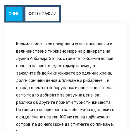
ОПИС
ФОТОГРАФИИ
Ксaмил е место со прекрасни егзотични плажи и
величенствено тиркизно море на ривиерата на
Јужна Албанија. Затоа, ставете го Ксамил во прв
план за вашиот следен одмор и нема да
зажалите бидејќи ќе уживате во одлична храна,
долги сончеви денови, пливање и рибарење … и
покрај големата побарувачка и посетеност сепак
сето тоа го добивате за разумна цена, за
разлика од другите познати туристички места.
Островите се приказна за себе. Една од плажите
е оддалечена нецели 100 метри од најблискиот
остров, па до него може да стигнете со пливање.