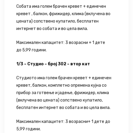
Собата има голем брачен кревет + единечен
кревет , балкон, фрижидер, клима (вклучена во
цената) сопствено купатило, бесплатен
интернет во собата и во цела вила.
Максимален капацитет: 3 возрасни + 1 дете
до 5,99 години.
1/3 – Студио – број 302 – втор кат
Студиото има голем брачен кревет + единечен
кревет, балкон, комплетно опремена кујна со
прибор за готвење и јадење, фрижидер, клима
(вклучена во цената) сопствено купатило,
бесплатен интернет во собата и во цела вила.
Максимален капацитет: 3 возрасни+ 1 дете до
5,99 години.