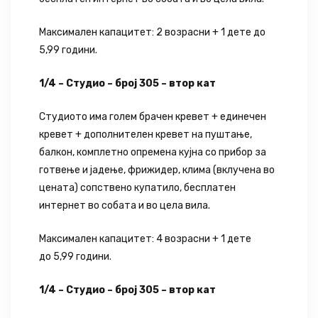
Максимален капацитет: 2 возрасни + 1 дете до
5,99 години.
1/4 – Студио – број 305 – втор кат
Студиото има голем брачен кревет + единечен
кревет + дополнителен кревет на пуштање,
балкон, комплетно опремена кујна со прибор за
готвење и јадење, фрижидер, клима (вклучена во
цената) сопствено купатило, бесплатен
интернет во собата и во цела вила.
Максимален капацитет: 4 возрасни + 1 дете
до 5,99 години.
1/4 – Студио – број 305 – втор кат