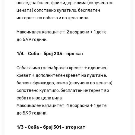
поглед на базен, фрижидер, клима (вклучена во
цената) сопствено купатило, бесплатен
интернет во собата и во цела вила.
Максимален капацитет: 2 возрасни + 1 дете
до 5,99 години.
1/4 – Соба – број 205 – прв кат
Собата има голем брачен кревет + единечен
кревет + дополнителен кревет на пуштање,
балкон, фрижидер, клима (вклучена во цената)
сопствено купатило, бесплатен интернет во
собата и во цела вила.
Максимален капацитет: 4 возрасни + 1 дете
до 5,99 години.
1/3 – Соба – број 301 – втор кат