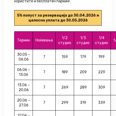
користите и бесплатен паркинг.
5% попуст за резервација до 30.04.2026 и
целосна уплата до 30.05.2026
1/2
1/3
1/4
Термин
Ноќевања
1
студио
студио
студио
30.05 –
7
159
179
199
06.06
06.06 –
7
189
209
229
13.06
13.06 –
7
269
289
309
20.06
20.06 –
7
299
319
339
27.06
27.06 –