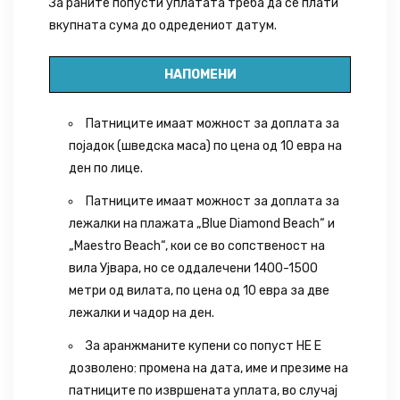
За раните попусти уплатата треба да се плати
вкупната сума до одредениот датум.
НАПОМЕНИ
Патниците имаат можност за доплата за
појадок (шведска маса) по цена од 10 евра на
ден по лице.
Патниците имаат можност за доплата за
лежалки на плажата „Blue Diamond Beach“ и
„Maestro Beach“, кои се во сопственост на
вила Ујвара, но се оддалечени 1400-1500
метри од вилата, по цена од 10 евра за две
лежалки и чадор на ден.
За аранжманите купени со попуст НЕ Е
дозволено: промена на дата, име и презиме на
патниците по извршената уплата, во случај