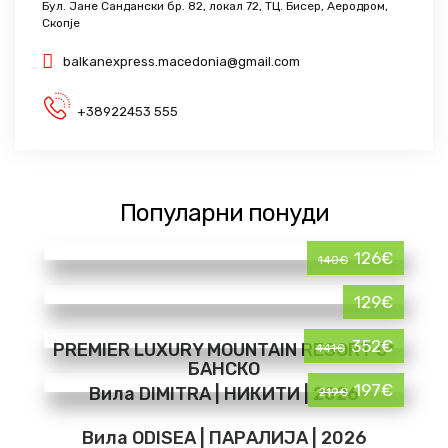
Бул. Јане Сандански бр. 82, локал 72, ТЦ. Бисер, Аеродром,
Скопје
balkanexpress.macedonia@gmail.com
+38922453 555
Популарни понуди
126€
140€
129€
352€
PREMIER LUXURY MOUNTAIN RESORT 5*
441€
БАНСКО
197€
Вила DIMITRA | НИКИТИ | 2026
219€
Вила ODISEA | ПАРАЛИЈА | 2026