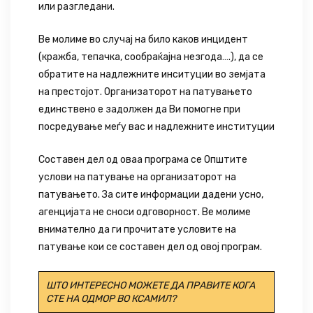
или разгледани.
Ве молиме во случај на било каков инцидент
(кражба, тепачка, сообраќајна незгода….), да се
обратите на надлежните инситуции во земјата
на престојот. Организаторот на патувањето
единствено е задолжен да Ви помогне при
посредување меѓу вас и надлежните институции
Составен дел од оваа програма се Општите
услови на патување на организаторот на
патувањето. За сите информации дадени усно,
агенцијата не сноси одговорност. Ве молиме
внимателно да ги прочитате условите на
патување кои се составен дел од овој програм.
ШТО ИНТЕРЕСНО МОЖЕТЕ ДА ПРАВИТЕ КОГА
СТЕ НА ОДМОР ВО КСАМИЛ?