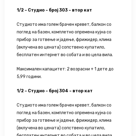
1/2 – Студио – број 303 – втор кат
Студиото има голем брачен кревет, балкон со
поглед на базен, комплетно опремена кујна со
прибор за готвење и јадење, фрижидер, клима
(вклучена во цената) сопствено купатило,
бесплатен интернет во собата и во цела вила.
Максимален капацитет: 2 возрасни + 1 дете до
5,99 години.
1/2 – Студио – број 304 – втор кат
Студиото има голем брачен кревет, балкон со
поглед на базен, комплетно опремена кујна со
прибор за готвење и јадење, фрижидер, клима
(вклучена во цената) сопствено купатило,
бесплатен интернет во собата и во цела вила.