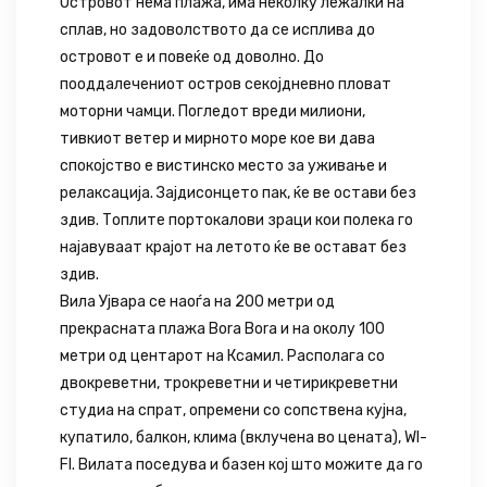
Островот нема плажа, има неколку лежалки на
сплав, но задоволството да се исплива до
островот е и повеќе од доволно. До
пооддалечениот остров секојдневно пловат
моторни чамци. Погледот вреди милиони,
тивкиот ветер и мирното море кое ви дава
спокојство е вистинско место за уживање и
релаксација. Зајдисонцето пак, ќе ве остави без
здив. Топлите портокалови зраци кои полека го
најавуваат крајот на летото ќе ве остават без
здив.
Вила Ујвара се наоѓа на 200 метри од
прекрасната плажа Bora Bora и на околу 100
метри од центарот на Ксамил. Располага со
двокреветни, трокреветни и четирикреветни
студиа на спрат, опремени со сопствена кујна,
купатило, балкон, клима (вклучена во цената), WI-
FI. Вилата поседува и базен кој што можите да го