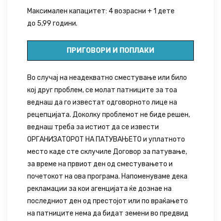
Максимален капацитет: 4 возрасни + 1 дете
до 5,99 години.
ПРИГОВОРИ И ПОПЛАКИ
Во случај на неадекватно сместување или било
кој друг проблем, се молат патниците за тоа
веднаш да го известат одговорното лице на
рецепцијата. Доколку проблемот не биде решен,
веднаш треба за истиот да се извести
ОРГАНИЗАТОРОТ НА ПАТУВАЊЕТО и уплатното
место каде сте склучиле Договор за патување,
за време на првиот ден од сместувањето и
почетокот на ова програма. Напоменуваме дека
рекламации за кои агенцијата ќе дознае на
последниот ден од престојот или по враќањето
на патниците нема да бидат земени во предвид