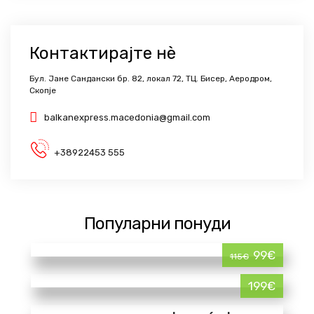
Контактирајте нѐ
Бул. Јане Сандански бр. 82, локал 72, ТЦ. Бисер, Аеродром,
Скопје
balkanexpress.macedonia@gmail.com
+38922453 555
Популарни понуди
99€
115€
199€