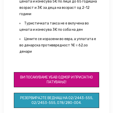
цената и изнесува 5€ по лице до 65 годишна
возраст и 3€ зa деца на возраст од 2-12
години
Туристичката такса не е вклучена во
цената и изнесува 3€ по соба на ден
Цените се изразени во евра, а уплатата е
во денарска противвредност 1€ = 62.оо
денари
ID075
ВИ ПОСАКУВАМЕ УБАВ ОДМОР И ПРИЈАТНО
ПАТУВАЊЕ!
РЕЗЕРВИРАЈТЕ ВЕДНАШ НА 02/2443-555,
02/2453-555, 078/280-004.