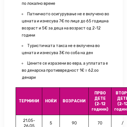
по локално време
Патничкото осигурување не е вклучено во
цената и изнесува 7€ по лице до 65 годишна
возраст и 5€ зa деца на возраст од 2-12
години
Туристичката такса не е вклучена во
цената и изнесува 3€ по соба на ден
Цените се изразени во евра, а уплатата е
во денарска противвредност 1€ = 62.оо
денари
ПРВО
ВТОР
ДЕТЕ
ДЕТ
ТЕРМИНИ
НОЌИ
ВОЗРАСНИ
(
2-12
(
2-1
години)
годин
21.05-
5
90
70
/
26.05