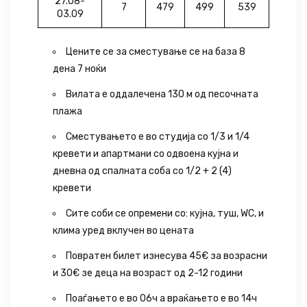
27.08-
7
479
499
539
03.09
Цените се за сместување се на база 8
дена 7 ноќи
Вилата е оддалечена 130 м од песочната
плажа
Сместувањето е во студиjа со 1/3 и 1/4
кревети и апартмани со одвоена кујна и
дневна од спалната соба со 1/2 + 2 (4)
кревети
Сите соби се опремени со: кујна, туш, WC, и
клима уред вклучен во цената
Повратен билет изнесува 45€ за возрасни
и 30€ зе деца на возраст од 2-12 години
Поаѓањето е во 06ч а враќањето е во 14ч