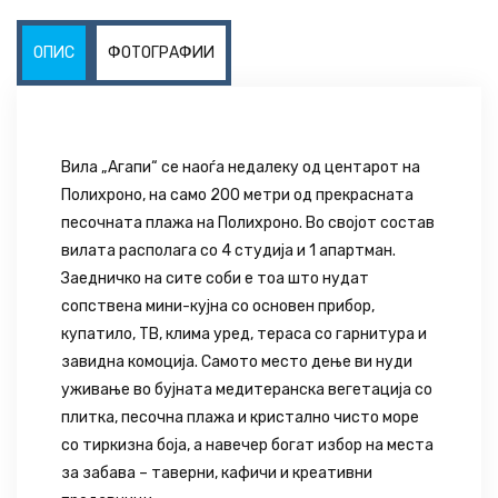
ОПИС
ФОТОГРАФИИ
Вила „Агапи“ се наоѓа недалеку од центарот на
Полихроно, на само 200 метри од прекрасната
песочната плажа на Полихроно. Во својот состав
вилата располага со 4 студија и 1 апартман.
Заедничко на сите соби е тоа што нудат
сопствена мини-кујна со основен прибор,
купатило, ТВ, клима уред, тераса со гарнитура и
завидна комоција. Самото место дење ви нуди
уживање во бујната медитеранска вегетација со
плитка, песочна плажа и кристално чисто море
со тиркизна боја, а навечер богат избор на места
за забава – таверни, кафичи и креативни