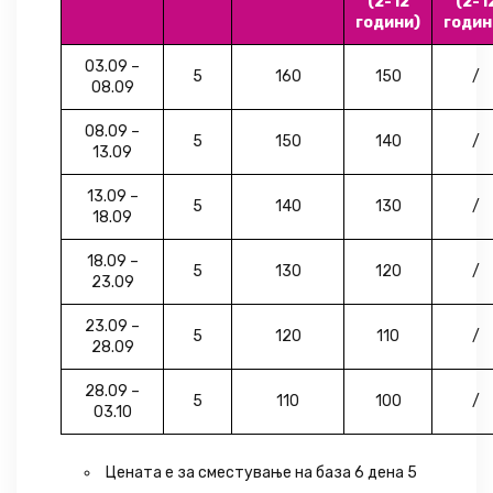
(2-12
(2-1
години)
годин
03.09 –
5
160
150
/
08.09
08.09 –
5
150
140
/
13.09
13.09 –
5
140
130
/
18.09
18.09 –
5
130
120
/
23.09
23.09 –
5
120
110
/
28.09
28.09 –
5
110
100
/
03.10
Цената е за сместување на база 6 дена 5