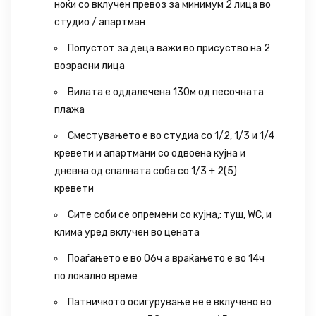
ноќи со вклучен превоз за минимум 2 лица во
студио / апартман
Попустот за деца важи во присуство на 2
возрасни лица
Вилата е оддалечена 130м од песочната
плажа
Сместувањето е во студиа со 1/2, 1/3 и 1/4
кревети и апартмани со одвоена кујна и
дневна од спалната соба со 1/3 + 2(5)
кревети
Сите соби се опремени со кујна,: туш, WC, и
клима уред вклучен во цената
Поаѓањето е во 06ч а враќањето е во 14ч
по локално врeме
Патничкото осигурување не е вклучено во