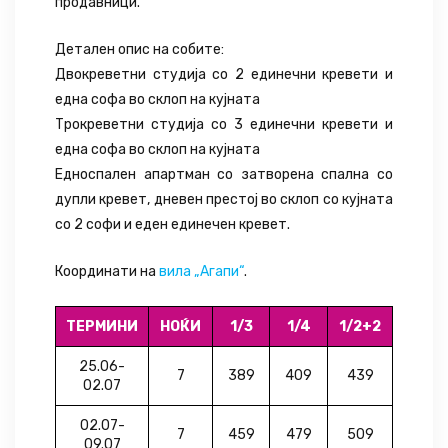
продавници.
Детален опис на собите:
Двокреветни студија со 2 единечни кревети и
една софа во склоп на кујната
Трокреветни студија со 3 единечни кревети и
една софа во склоп на кујната
Едноспален апартман со затворена спална со
дупли кревет, дневен престој во склоп со кујната
со 2 софи и еден единечен кревет.
Координати на
вила „Агапи“
.
ТЕРМИНИ
НОЌИ
1/3
1/4
1/2+2
25.06-
7
389
409
439
02.07
02.07-
7
459
479
509
09.07