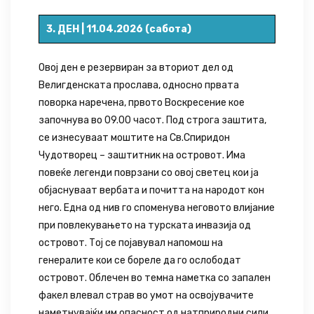
3. ДЕН | 11.04.2026 (сабота)
Овој ден е резервиран за вториот дел од
Велигденската прослава, односно првата
поворка наречена, првото Воскресение кое
започнува во 09.00 часот. Под строга заштита,
се изнесуваат моштите на Св.Спиридон
Чудотворец – заштитник на островот. Има
повеќе легенди поврзани со овој светец кои ја
објаснуваат вербата и почитта на народот кон
него. Една од нив го споменува неговото влијание
при повлекувањето на турската инвазија од
островот. Тој се појавувал напомош на
генералите кои се бореле да го ослободат
островот. Облечен во темна наметка со запален
факел влевал страв во умот на освојувачите
наметнувајќи им опасност од натприродни сили.