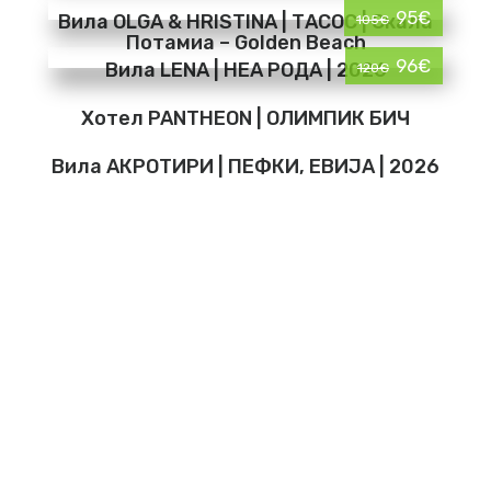
95€
Вила OLGA & HRISTINA | ТАСОС | Скала
105€
Потамиа – Golden Beach
96€
Вила LENA | НЕА РОДА | 2026
120€
Хотел PANTHEON | ОЛИМПИК БИЧ
Вила АКРОТИРИ | ПЕФКИ, ЕВИJА | 2026