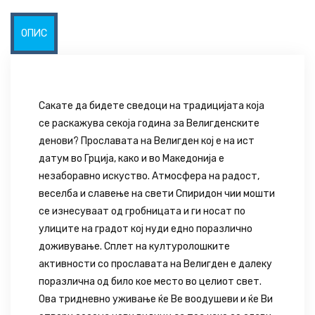
ОПИС
Сакате да бидете сведоци на традицијата која
се раскажува секоја година за Велигденските
денови? Прославата на Велигден кој е на ист
датум во Грција, како и во Македонија е
незаборавно искуство. Атмосфера на радост,
веселба и славење на свети Спиридон чии мошти
се изнесуваат од гробницата и ги носат по
улиците на градот кој нуди едно поразлично
доживување. Сплет на културолошките
активности со прославата на Велигден е далеку
поразлична од било кое место во целиот свет.
Ова тридневно уживање ќе Ве воодушеви и ќе Ви