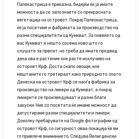
Палекастрица е приказна, бидејќи ќе ја имате
можноста да се запознаете со прекрасната
вегетација на островот. Покрај Палеокастрица,
ќе ја посетиме и фабриката за производство на
разни специјалитети од Кумкват. За повеќето од
вас Кумкват е нешто сосема ново што го
слушате за првпат, но треба да имате предвид
дека ова е растение кое расте исклучиво на
осторовт Крф. Доста скапо овошје, кое
мештаните го третираат како природното злато.
Денеска на островот Крф се наоѓа фабрика за
производство на ликери од Кумкват, а покрај
ликерите се произведуваат и разни благи
закуски. Ние со посетата ќе имаме можност да
дегустираме разни специјалитети и ликери.
Доколку пребарувате на Google фотографии од
островот Крф, со сигурност оваа локација ќе ви
го привлече вниманието. Следува Велигденски