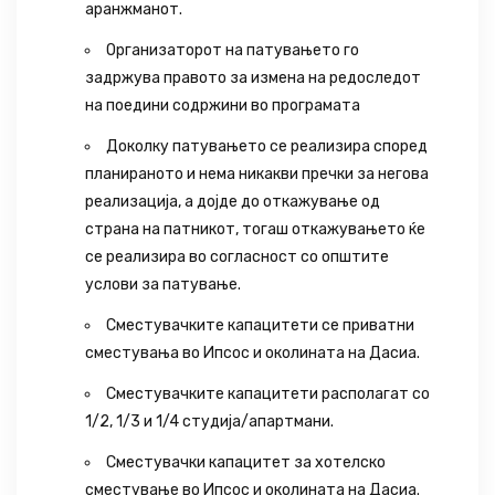
аранжманот.
Организаторот на патувањето го
задржува правото за измена на редоследот
на поедини содржини во програмата
Доколку патувањето се реализира според
планираното и нема никакви пречки за негова
реализација, а дојде до откажување од
страна на патникот, тогаш откажувањето ќе
се реализира во согласност со општите
услови за патување.
Сместувачките капацитети се приватни
сместувања во Ипсос и околината на Дасиа.
Сместувачките капацитети располагат со
1/2, 1/3 и 1/4 студиjа/апартмани.
Сместувачки капацитет за хотелско
сместување во Ипсос и околината на Дасиа.