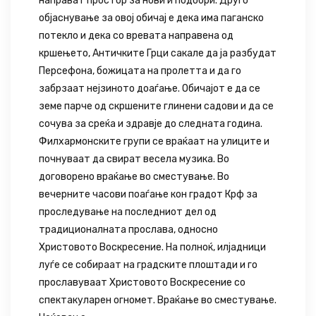
направат простор за нови и подобри. Друго
објаснување за овој обичај е дека има паганско
потекло и дека со вревата направена од
кршењето, Античките Грци сакале да ја разбудат
Персефона, божицата на пролетта и да го
забрзаат нејзиното доаѓање. Обичајот е да се
земе парче од скршените глинени садови и да се
сочува за среќа и здравје до следната година.
Филхармонските групи се враќаат на улиците и
почнуваат да свират весела музика. Во
договорено враќање во сместување. Во
вечерните часови поаѓање кон градот Крф за
проследување на последниот дел од
традиционалната прослава, односно
Христовото Воскресение. На полноќ, илјадници
луѓе се собираат на градските плоштади и го
прославуваат Христовото Воскресение со
спектакуларен огномет. Враќање во сместување.