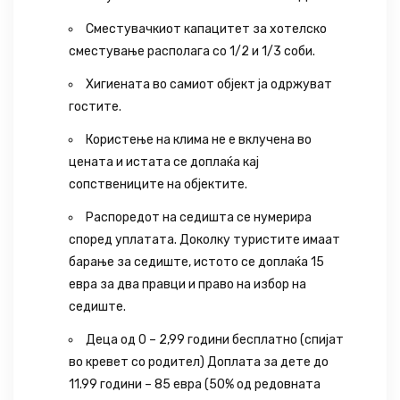
Сместувачкиот капацитет за хотелско
сместување располага со 1/2 и 1/3 соби.
Хигиената во самиот објект ја одржуват
гостите.
Користење на клима не е вклучена во
цената и истата се доплаќа кај
сопствениците на објектите.
Распоредот на седишта се нумерира
според уплатата. Доколку туристите имаат
барање за седиште, истото се доплаќа 15
евра за два правци и право на избор на
седиште.
Деца од 0 – 2,99 години бесплатно (спијат
во кревет со родител) Доплата за дете до
11.99 години – 85 евра (50% од редовната