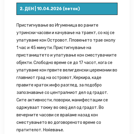
2. ДЕН | 10.04.2026 (петок)
Пристигнување во Игуменица во раните
утрински часови и качување на траект, со кој се
упатуваме кон Островот. Пловењето трае околу
1 час и 45 минути. Пристигнување на
пристаништето и упатување кон сместувачките
објекти. Слободно време се до 17 часот, кога се
упатуваме кон првите велигденски церемонии во
главниот град на островот, Керкира, каде
правите краток инфо разглед, за подобро
запознавање со централниот дел од градот.
Сите активности, поворки, манифестации се
одржуваат токму во овој дел од градот. Во
вечерните часови се враќаме назад кон
сместувањето во договореното време со
пратителот. Ноќевање.