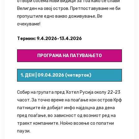
отвори сосема нови видици за тоа како се слави
Велигден на овој остров. Претпоставуваме не би
пропуштиле едно вакво доживување, Ве
очекуваме!
Термин: 9.4.2026-13.4.2026
ПРОГРАМА НА ПАТУВАЊЕТО
1. ДЕН | 09.04.2026 (четврток)
Собир на групата пред Хотел Русија околу 22-23
часот. За точно време на поаѓање кон остров Крф
патниците ќе добијат инфо најдоцна два дена
пред поаѓање, во зависност од возниот ред на
траект компаниите. Ноќно возење со попатни
паузи.