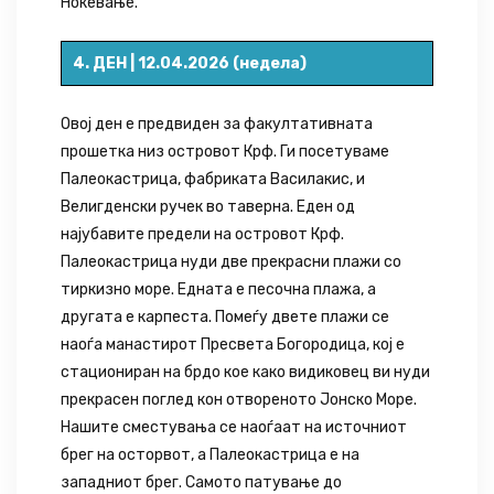
Ноќевање.
4. ДЕН | 12.04.2026 (недела)
Овој ден е предвиден за факултативната
прошетка низ островот Крф. Ги посетуваме
Палеокастрица, фабриката Василакис, и
Велигденски ручек во таверна. Еден од
најубавите предели на островот Крф.
Палеокастрица нуди две прекрасни плажи со
тиркизно море. Едната е песочна плажа, а
другата е карпеста. Помеѓу двете плажи се
наоѓа манастирот Пресвета Богородица, коj е
стациониран на брдо кое како видиковец ви нуди
прекрасен поглед кон отвореното Јонско Море.
Нашите сместувања се наоѓаат на источниот
брег на осторвот, а Палеокастрица е на
западниот брег. Самото патување до