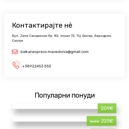
Контактирајте нѐ
Бул. Јане Сандански бр. 82, локал 72, ТЦ. Бисер, Аеродром,
Скопје
balkanexpress.macedonia@gmail.com
+38922453 555
Популарни понуди
209€
225€
300€