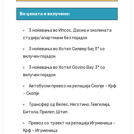
Во цената е вклучено:
3 ноќевања во Ипсос, Дасиа и околината
студија/апартмани без појадок
3 ноќевања во Хотел Силвер Беј 3* со
вклучен појадок
3 ноќевања во Хотел Govino Bay 3* со
вклучен појадок
Автобуски превоз на релација Скопје – Крф
– Скопје
Трансфер од Велес, Неготино, Гевгелија,
Битола, Прилеп, Штип
Превоз со траект на релација Игуменица –
Крф – Игуменица