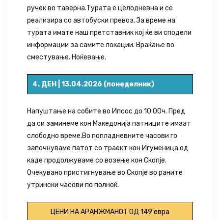
ручек во таверна.Турата е целодневна и се
реализира со автобуски превоз. За време на
турата имате наш претставник кој ќе ви сподели
информации за самите локации. Враќање во
сместување. Ноќевање.
4. ДЕН | 13.04.2026 (понеделник)
Напуштање на собите во Ипсос до 10:00ч. Пред
да си заминеме кон Македонија патниците имаат
слободно време.Во попладневните часови го
започнуваме патот со траект кон Игуменица од
каде продолжуваме со возење кон Скопје.
Очекувано пристигнување во Скопје во раните
утрински часови по полноќ.
ЦЕНИ НА АРАНЖМАНОТ
ОД 149 евра