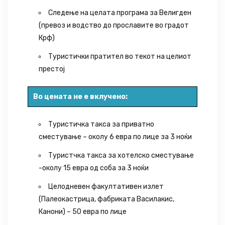
Следење на целата програма за Велигден
(превоз и водство до прославите во градот
Крф)
Туристички пратител во текот на целиот
престој
Во цената не е вклучено:
Туристичка такса за приватно
сместување – околу 6 евра по лице за 3 ноќи
Туристчка такса за хотелско сместување
-околу 15 евра од соба за 3 ноќи
Целодневен факултативен излет
(Палеокастрица, фабриката Василакис,
Канони) – 50 евра по лице