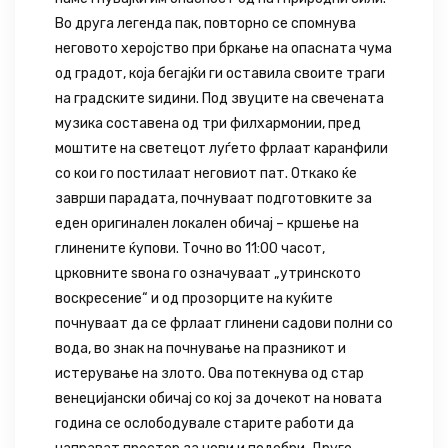
Во друга легенда пак, повторно се спомнува
неговото херојство при бркање на опасната чума
од градот, која бегајќи ги оставила своите траги
на градските ѕидини. Под звуците на свечената
музика составена од три филхармонии, пред
моштите на светецот луѓето фрлаат каранфили
со кои го постилаат неговиот пат. Откако ќе
заврши парадата, почнуваат подготовките за
еден оригинален локален обичај – кршење на
глинените ќупови. Точно во 11:00 часот,
црковните ѕвона го означуваат „утринското
воскресение“ и од прозорците на куќите
почнуваат да се фрлаат глинени садови полни со
вода, во знак на почнување на празникот и
истерување на злото. Ова потекнува од стар
венецијански обичај со кој за дочекот на новата
година се ослободувале старите работи да