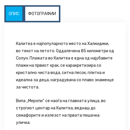
ОПИС
ФОТОГРАФИИ
Калитеа е најпопуларното место на Халкидики,
во текот на летото. Оддалечена 85 километри од
Солун. Плажата во Калитеа е една од најубавите
плажи на првиот крак, се каракретизира со
кристално чиста вода, ситна песок, плитка и
идеална за деца, наградувана со плаво знаменце
за чистота.
Вила „Меропи“ се наоѓа на главната улица, во
строгиот центар на Калитеа, веднаш до
семафорите и излезот на првата пешачка
уличка.