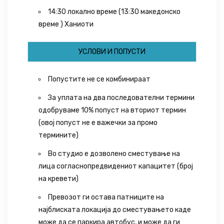
14:30 локално време (13:30 македонско
време ) Ханиоти
УСЛОВИ И ПОПУСТИ
Попустите не се комбинираат
За уплата на два последователни термини
одобруваме 10% попуст на вториот термин
(овој попуст не е важечки за промо
термините)
Во студио е дозволено сместување на
лица согласнопредвидениот капацитет (број
на кревети)
Превозот ги остава патниците на
најблиската локација до сместувањето каде
може да се паркира автобус, и може да ги