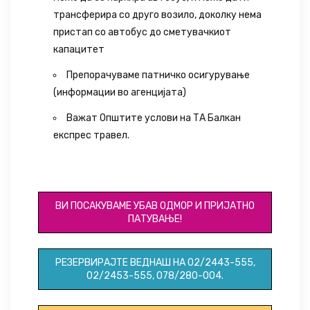
трансферира со друго возило, доколку нема
пристап со автобус до сметувачкиот
капацитет
Препорачуваме патничко осигурување
(информации во агенцијата)
Важат Општите услови на ТА Балкан
експрес травел.
ID 018
ВИ ПОСАКУВАМЕ УБАВ ОДМОР И ПРИЈАТНО
ПАТУВАЊЕ!
РЕЗЕРВИРАЈТЕ ВЕДНАШ НА 02/2443-555,
02/2453-555, 078/280-004.