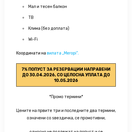
Мал и тесен балкон
ТВ
Клима (без доплата)
Wi-Fi
Координати на
вилата „Meropi“.
7% ПОПУСТ ЗА РЕЗЕРВАЦИИ НАПРАВЕНИ
ДО 30.04.2026, СО ЦЕЛОСНА УПЛАТА ДО
10.05.2026
*Промо термини*
Цените на првите три и последните два термини,
означени со ѕвездичка, се промотивни,
односно не подлежат на попуст и се