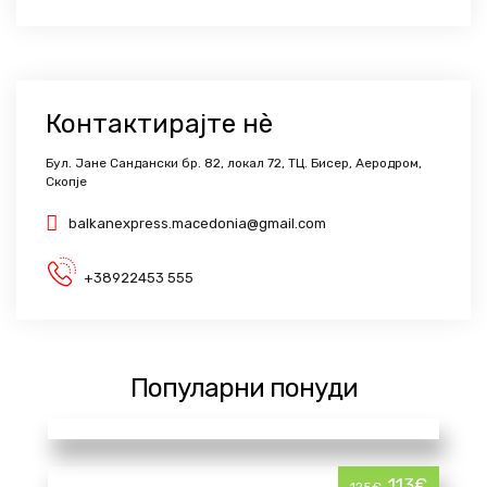
Контактирајте нѐ
Бул. Јане Сандански бр. 82, локал 72, ТЦ. Бисер, Аеродром,
Скопје
balkanexpress.macedonia@gmail.com
+38922453 555
Популарни понуди
113€