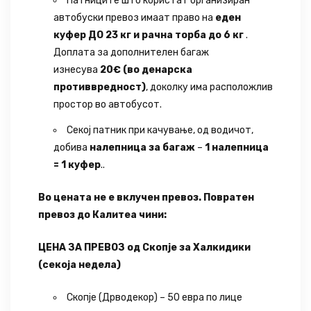
Патниците што користат организиран
автобуски превоз имаат право на
еден
куфер ДО 23 кг и рачна торба до 6 кг
.
Доплата за дополнителен багаж
изнесува
20€ (во денарска
противвредност)
, доколку има расположлив
простор во автобусот.
Секој патник при качување, од водичот,
добива
налепница за багаж
–
1 налепница
= 1 куфер
..
Во цената не е вклучен превоз. Повратен
превоз до Калитеа чини:
ЦЕНА ЗА ПРЕВОЗ од Скопје за Халкидики
(секоја недела)
Скопје (Дрводекор) – 50 евра по лице