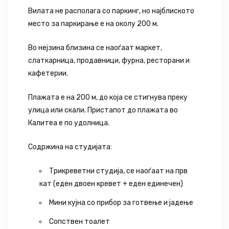
Вилата не располага со паркинг, но најблиското
место за паркирање е на околу 200 м.
Во нејзина близина се наоѓаат маркет,
слаткарница, продавници, фурна, ресторани и
кафетерии.
Плажата е на 200 м, до која се стигнува преку
улица или скали. Пристапот до плажата во
Калитеа е по удолница.
Содржина на студијата:
Трикреветни студија, се наоѓаат на прв
кат (еден двоен кревeт + еден единечен)
Мини кујна со прибор за готвење и јадење
Сопствен тоалет