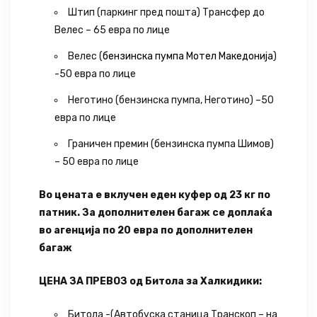
Штип (паркинг пред пошта) Трансфер до
Велес – 65 евра по лице
Велес (
бензинска пумпа Мотел Македонија
)
-50 евра по лице
Неготино (бензинска пумпа, Неготино) –50
евра по лице
Граничен премин (бензинска пумпа Шимов)
– 50 евра по лице
Во цената е вклучен еден куфер од 23 кг по
патник. За дополнителен багаж се доплаќа
во агенција по 20 евра по дополнителен
багаж
ЦЕНА ЗА ПРЕВОЗ од Битола за Халкидики:
Битола -(Автобуска станица Транскоп – на