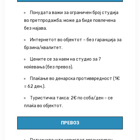
Понудата важи за ограничен број студија
во претпродажба; може да биде повлечена
без најава.
Интернетот во објектот – без гаранција за
брзина/квалитет.
Цените се за наем на студио за 7
ноќевања (без превоз).
Плаќање во денарска противвредност (1€
= 62 ден.).
Туристичка такса: 2€ по соба/ден – се
плаќа во објектот.
ПРЕВОЗ