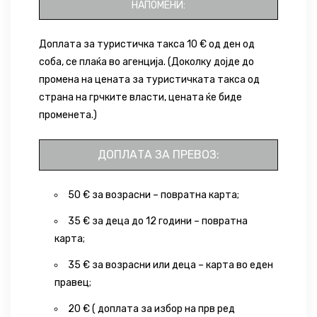
НАПОМЕНИ:
Доплата за туристичка такса 10 € од ден од
соба, се плаќа во агенција. (Доколку дојде до
промена на цената за туристичката такса од
страна на грчките власти, цената ќе биде
променета.)
ДОПЛАТА ЗА ПРЕВОЗ:
50 € за возрасни – повратна карта;
35 € за деца до 12 години – повратна
карта;
35 € за возрасни или деца – карта во еден
правец;
20 € ( доплата за избор на прв ред