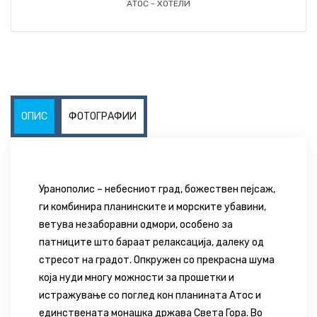
АТОС - ХОТЕЛИ
ОПИС
ФОТОГРАФИИ
Уранополис
– небесниот град, божествен пејсаж,
ги комбинира планинските и морските убавини,
ветува незаборавни одмори, особено за
патниците што бараат релаксација, далеку од
стресот на градот. Опкружен со прекрасна шума
која нуди многу можности за прошетки и
истражување со поглед кон планината Атос и
единствената монашка држава Света Гора. Во