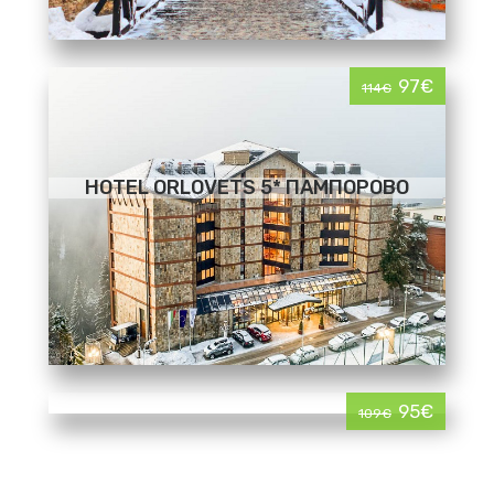
97€
114€
HOTEL ORLOVETS 5* ПАМПОРОВО
95€
109€