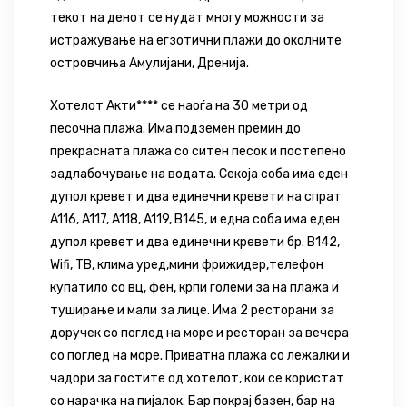
текот на денот се нудат многу можности за
истражување на егзотични плажи до околните
островчиња Амулијани, Дренија.
Хотелот
Акти****
се наоѓа на 30 метри од
песочна плажа. Има подземен премин до
прекрасната плажа со ситен песок и постепено
задлабочување на водата. Секоја соба има еден
дупол кревет и два единечни кревети на спрат
A116, A117, A118, A119, B145, и една соба има еден
дупол кревет и два единечни кревети бр. B142,
Wifi, ТВ, клима уред,мини фрижидер,телефон
купатило со вц, фен, крпи големи за на плажа и
туширање и мали за лице. Има 2 ресторани за
доручек со поглед на море и ресторан за вечера
со поглед на море. Приватна плажа со лежалки и
чадори за гостите од хотелот, кои се користат
со нарачка на пијалок. Бар покрај базен, бар на