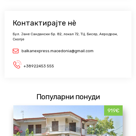
Контактирајте нѐ
Бул. Јане Сандански бр. 82, локал 72, ТЦ. Бисер, Аеродром,
Скопје
balkanexpress.macedonia@gmail.com
+38922453 555
Популарни понуди
919€