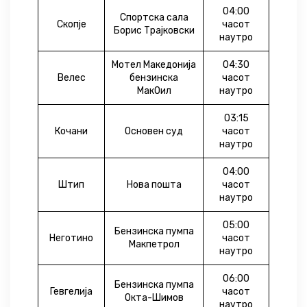
04:00
Спортска сала
Скопје
часот
Борис Трајковски
наутро
Мотел Македонија
04:30
Велес
бензинска
часот
МакОил
наутро
03:15
Кочани
Основен суд
часот
наутро
04:00
Штип
Нова пошта
часот
наутро
05:00
Бензинска пумпа
Неготино
часот
Макпетрол
наутро
06:00
Бензинска пумпа
Гевгелија
часот
Окта-Шимов
наутро