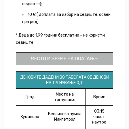
седиште);
10 € ( доплата за избор на седиште, освен
прв ред);
* Деца до 1,99 години бесплатно – не користи
седиште
МЕСТО И ВРЕМЕ НА ПОАЃАЊЕ:
ДЕНОВИТЕ ДАДЕНИ ВО ТАБЕЛАТА СЕ ДЕНОВИ
НА ТРГНУВАЊЕ ОД:
Место на
Град
Време
тргнување
03:15
Бензинска пумпа
Куманово
часот
Макпетрол
наутро