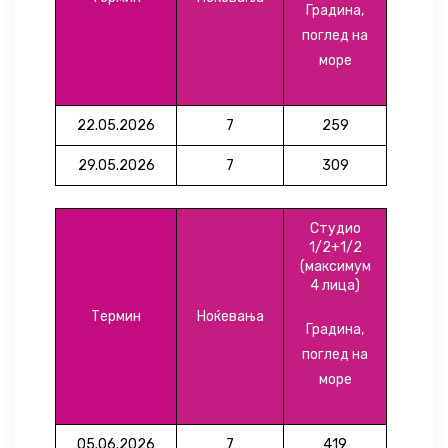
Градина,
поглед на
море
22.05.2026
7
259
29.05.2026
7
309
Студио
1/2+1/2
(максимум
4 лица)
Термин
Ноќевања
Градина,
поглед на
море
05.06.2026
7
419