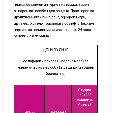
плажа, безжичен интернет на плажа. Базен
отворен со посебен дел за деца. Простории за
друштвени игри пинг, понг, гејмерски игри,
цртање… Хотелот располага со лифт. Покриен
паркинг за возила, мини маркет, сеф, 24 часа
рецепција и перална.
ЦЕНИ ПО ЛИЦЕ
со појадок и вечера (шведска маса) за
минимум 2 лица во соба (2 деца до 12 години
бесплатно)
Студио
1/2+1/2
(максимум
4 лица)
Термин
Ноќевања