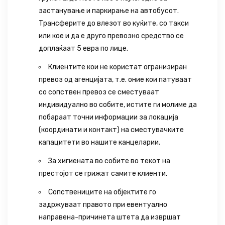
застанување и паркирање на автобусот.
Трансферите до влезот во куќите, со такси
или кое и да е друго превозно средство се
доплаќаат 5 евра по лице.
Клиентите кои не користат огранизиран
превоз од агенцијата, т.е. оние кои патуваат
со сопствен превоз се сместуваат
индивидуално во собите, истите ги молиме да
побараат точни информации за локација
(координати и контакт) на сместувачките
капацитети во нашите канцеларии.
За хигиената во собите во текот на
престојот се грижат самите клиенти.
Сопствениците на објектите го
задржуваат правото при евентуално
направена-причинета штета да извршат