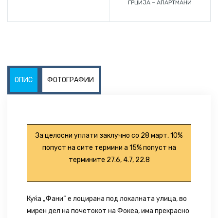
ГРЦИЈА – АПАРТМАНИ
ОПИС
ФОТОГРАФИИ
За целосни уплати заклучно со 28 март, 10%
попуст на сите термини а 15% попуст на
термините 27.6, 4.7, 22.8
Куќа „Фани“ е лоцирана под локалната улица, во
мирен дел на почетокот на Фокеа, има прекрасно