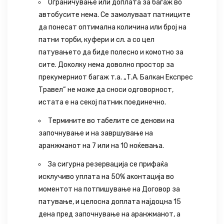
Ограничување или доплата за багаж во
автобусите нема. Се замолуваат патниците
да понесат оптимална количина или број на
патни торби, куфери и сл. а со цел
патувањето да биде полесно и комотно за
сите. Доколку нема доволно простор за
прекумерниот багаж т.а. „Т.А. Балкан Експрес
Травел“ не може да сноси одговорност,
истата е на секој патник поединечно.
Термините во табелите се денови на
започнување и на завршување на
аранжманот на 7 или на 10 ноќевања.
За сигурна резервација се прифаќа
исклучиво уплата на 50% аконтација во
моментот на потпишување на Договор за
патување, и целосна доплата најдоцна 15
дена пред започнување на аранжманот, а