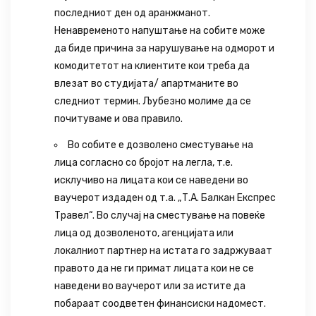
последниот ден од аранжманот.
Ненавременото напуштање на собите може
да биде причина за нарушување на одморот и
комодитетот на клиентите кои треба да
влезат во студијата/ апартманите во
следниот термин. Љубезно молиме да се
почитуваме и ова правило.
Во собите е дозволено сместување на
лица согласно со бројот на легла, т.е.
исклучиво на лицата кои се наведени во
ваучерот издаден од т.а. „Т.А. Балкан Експрес
Травел“. Во случај на сместување на повеќе
лица од дозволеното, агенцијата или
локалниот партнер на истата го задржуваат
правото да не ги примат лицата кои не се
наведени во ваучерот или за истите да
побараат соодветен финансиски надомест.