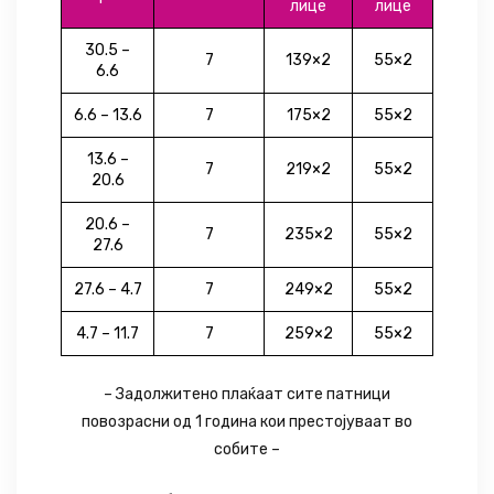
лице
лице
30.5 –
7
139×2
55×2
6.6
6.6 – 13.6
7
175×2
55×2
13.6 –
7
219×2
55×2
20.6
20.6 –
7
235×2
55×2
27.6
27.6 – 4.7
7
249×2
55×2
4.7 – 11.7
7
259×2
55×2
– Задолжитено плаќаат сите патници
повозрасни од 1 година кои престојуваат во
собите –