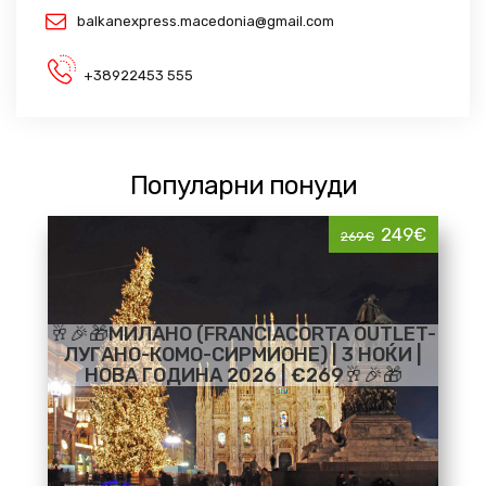
balkanexpress.macedonia@gmail.com
+38922453 555
Популарни понуди
249€
269€
🥂🎉🎁МИЛАНО (FRANCIACORTA OUTLET-
ЛУГАНО-КОМО-СИРМИОНЕ) | 3 НОЌИ |
НОВА ГОДИНА 2026 | €269🥂🎉🎁