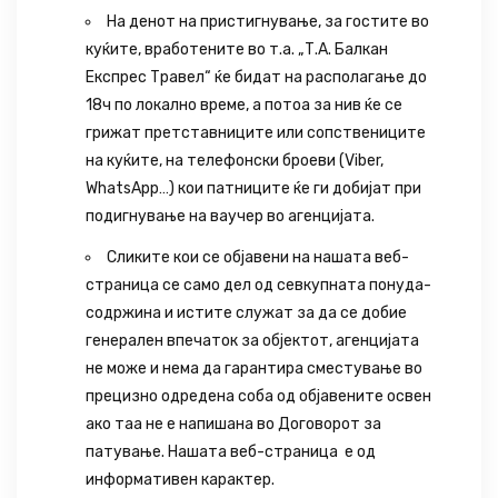
На денот на пристигнување, за гостите во
куќите, вработените во т.а. „Т.А. Балкан
Експрес Травел“ ќе бидат на располагање до
18ч по локално време, а потоа за нив ќе се
грижат претставниците или сопствениците
на куќите, на телефонски броеви (Viber,
WhatsApp…) кои патниците ќе ги добијат при
подигнување на ваучер во агенцијата.
Сликите кои се објавени на нашата веб-
страница се само дел од севкупната понуда-
содржина и истите служат за да се добие
генерален впечаток за објектот, агенцијата
не може и нема да гарантира сместување во
прецизно одредена соба од објавените освен
ако таа не е напишана во Договорот за
патување. Нашата веб-страница е од
информативен карактер.