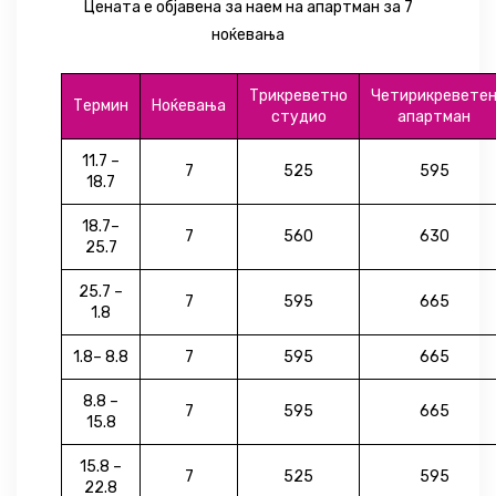
Цената е објавена за наем на апартман за 7
ноќевања
Трикреветно
Четирикревете
Термин
Ноќевања
студио
апартман
11.7 –
7
525
595
18.7
18.7–
7
560
630
25.7
25.7 –
7
595
665
1.8
1.8– 8.8
7
595
665
8.8 –
7
595
665
15.8
15.8 –
7
525
595
22.8