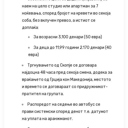
наем на цело студио или апартман за 7
ноќевања, според бројот на кревети во секоја
соба, без вклучен превоз, а истиот се
доплаќа:
За возрасни 3,100 денари (50 евра)
За деца до 11,99 години 2.170 денари (40
евра)
Тргнувањето од Скопје се договара
најдоцна 48 часа пред секоја смена, додека за
враќањето од Грција кон Македонија, местото
и времето се договараат со придружникот-
пратител на групата.
Распоредот на седење во автобус се
прави системски според денот т.е. датумот
на уплата на аранжманот.