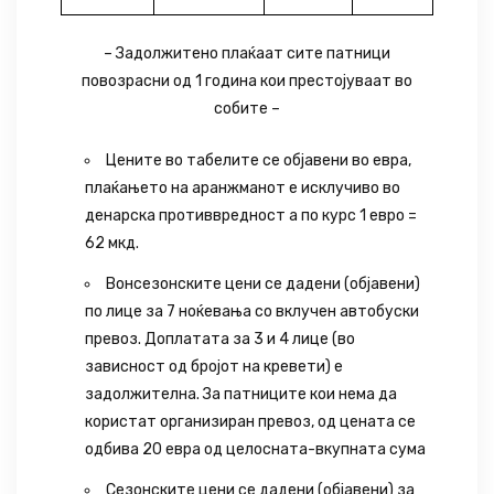
– Задолжитено плаќаат сите патници
повозрасни од 1 година кои престојуваат во
собите –
Цените во табелите се објавени во евра,
плаќањето на аранжманот е исклучиво во
денарска противвредност а по курс 1 евро =
62 мкд.
Вонсезонските цени се дадени (објавени)
по лице за 7 ноќевања со вклучен автобуски
превоз. Доплатата за 3 и 4 лице (во
зависност од бројот на кревети) е
задолжителна. За патниците кои нема да
користат организиран превоз, од цената се
одбива 20 евра од целосната-вкупната сума
Сезонските цени се дадени (објавени) за