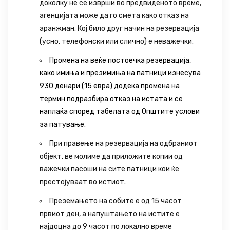
доколку не се изврши во предвиденото време,
агенцијата може да го смета како отказ на
аранжман. Кој било друг начин на резервација
(усно, телефонски или слично) е неважечки.
Промена на веќе постоечка резервација,
како имиња и презимиња на патници изнесува
930 денари (15 евра) додека промена на
термин подразбира отказ на истата и се
наплаќа според табелата од Општите услови
за патување.
При правење на резервација на одбраниот
објект, ве молиме да приложите копии од
важечки пасоши на сите патници кои ќе
престојуваат во истиот.
Преземањето на собите е од 15 часот
првиот ден, а напуштањето на истите е
најдоцна до 9 часот по локално време