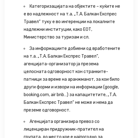
Категоризацијата на објектите – куќите не
е во надлежност на т.а. „Т.А. Балкан Експрес
Травел“ туку е во ингеренции на локалните
надлежни институции, како ЕОТ,
Министерство за туризам и сл.
За информациите добиени од вработените
на т.а. „Т.А. Балкан Експрес Травел“,
агенцијата-организатор ја презема
целосната одговорност кон странките-
патници за време на аранжманот, за кои било
други форми и извори на информации (google,
booking.com, air bnb…) за капацитетите, „Т.А.
Балкан Експрес Травел“ не може и нема да
преземе одговорност.
Агенцијата организира превоз со
лиценциран придружник-пратител на
групата, до место кое е најпогодно за