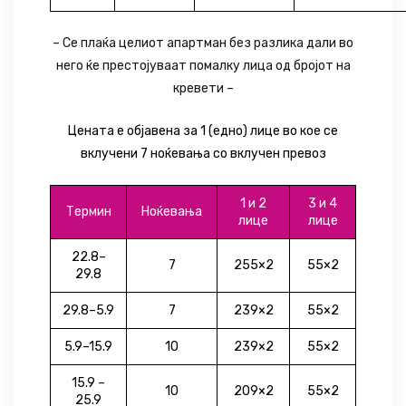
– Се плаќа целиот апартман без разлика дали во
него ќе престојуваат помалку лица од бројот на
кревети –
Цената е објавена за 1 (едно) лице во кое се
вклучени 7 ноќевања со вклучен превоз
1
и
2
3
и
4
Термин
Ноќевања
лице
лице
22.8–
7
255×2
55×2
29.8
29.8–5.9
7
239×2
55×2
5.9–15.9
10
239×2
55×2
15.9 –
10
209×2
55×2
25.9