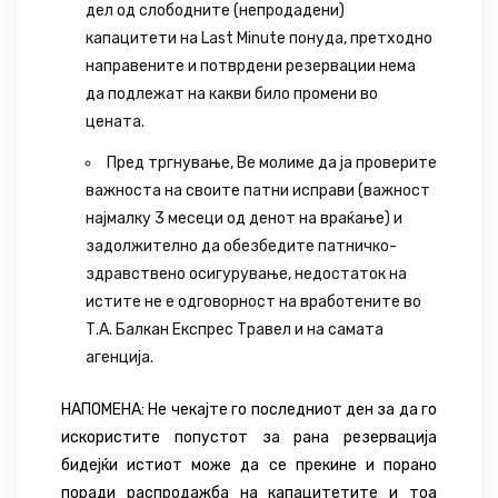
дел од слободните (непродадени)
капацитети на Last Minute понуда, претходно
направените и потврдени резервации нема
да подлежат на какви било промени во
цената.
Пред тргнување, Ве молиме да ја проверите
важноста на своите патни исправи (важност
најмалку 3 месеци од денот на враќање) и
задолжително да обезбедите патничко-
здравствено осигурување, недостаток на
истите не е одговорност на вработените во
Т.А. Балкан Експрес Травел и на самата
агенција.
НАПОМЕНА: Не чекајте го последниот ден за да го
искористите попустот за рана резервација
бидејќи истиот може да се прекине и порано
поради распродажба на капацитетите и тоа