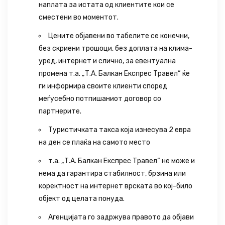
наплата за истата од клиентите кои се
сместени во моментот.
Цените објавени во табелите се конечни,
без скриени трошоци, без доплата на клима-
уред, интернет и слично, за евентуална
промена т.а. „Т.А. Балкан Експрес Травел“ ќе
ги информира своите клиенти според
меѓусебно потпишаниот договор со
партнерите.
Туристичката такса која изнесува 2 евра
на ден се плаќа на самото место
т.а. „Т.А. Балкан Експрес Травел“ не може и
нема да гарантира стабилност, брзина или
коректност на интернет врската во кој-било
објект од целата понуда.
Агенцијата го задржува правото да објави